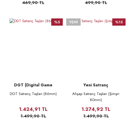
469,90 TL
499,90 TL
%5
YENİ
%15
DGT (Digital Game
Yeni Satranç
Technology)
DGT Satranç Taşları (86mm)
Ahşap Satranç Taşları (Şimşir-
80mm)
1.424,91 TL
1.274,92 TL
1.499,90 TL
1.499,90 TL