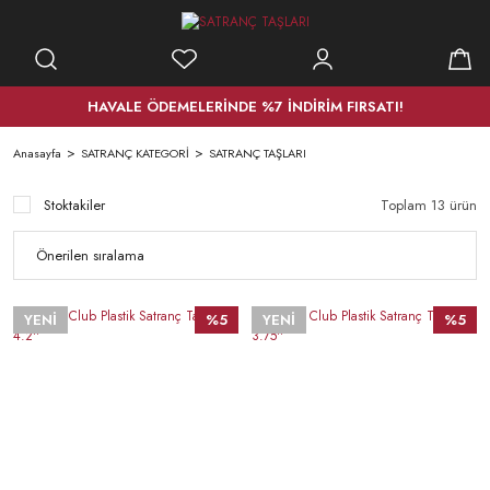
HAVALE ÖDEMELERİNDE %7 İNDİRİM FIRSATI!
Anasayfa
SATRANÇ KATEGORİ
SATRANÇ TAŞLARI
Stoktakiler
Toplam 13 ürün
YENİ
%5
YENİ
%5