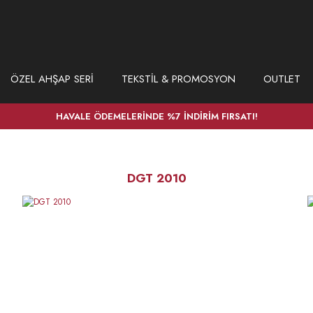
ÖZEL AHŞAP SERİ
TEKSTİL & PROMOSYON
OUTLET
HAVALE ÖDEMELERİNDE %7 İNDİRİM FIRSATI!
DGT 2010