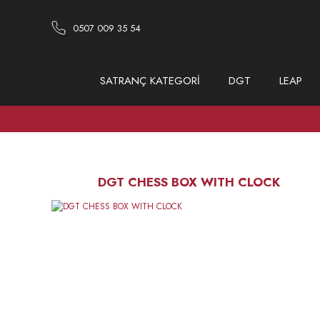
0507 009 35 54
SATRANÇ KATEGORİ
DGT
LEAP
DGT CHESS BOX WITH CLOCK