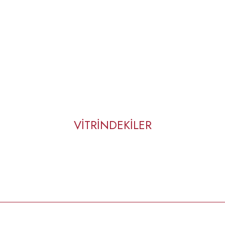
VİTRİNDEKİLER
%15
%15