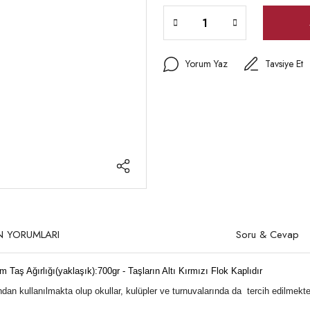
Yorum Yaz
Tavsiye Et
N YORUMLARI
Soru & Cevap
m Taş Ağırlığı(yaklaşık):700gr -
Taşların Altı Kırmızı Flok Kaplıdır
an kullanılmakta olup okullar, kulüpler ve turnuvalarında da tercih edilmekte