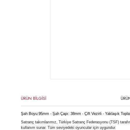
ÜRÜN BİLGİSİ
ÜRÜ
Şah Boyu:95mm - Şah Çapı: 38mm - Çift Vezirli - Yaklaşık
Topla
Satranç takımlarımız, Türkiye Satranç Federasyonu (TSF) tarafınd
kullanım sunar. Tüm seviyedeki oyuncular için uygundur.