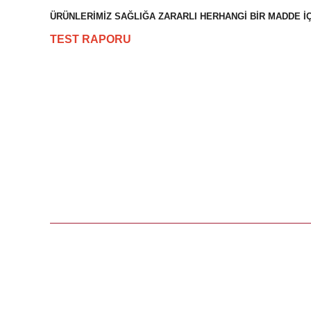
ÜRÜNLERİMİZ SAĞLIĞA ZARARLI HERHANGİ BİR MADDE 
TEST RAPORU
Teşekkürler
M... Ş... | 10/07/2026
Sorunsuz özenli kargo, mükemmel ürün.
C... G... | 30/06/2026
%5
Deneyimini Paylaş