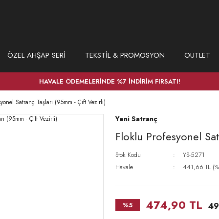
ÖZEL AHŞAP SERİ
TEKSTİL & PROMOSYON
OUTLET
HAVALE ÖDEMELERİNDE %7 İNDİRİM FIRSATI!
syonel Satranç Taşları (95mm - Çift Vezirli)
Yeni Satranç
Floklu Profesyonel Sat
Stok Kodu
YS-5271
Havale
441,66 TL (%7
474,90 TL
%5
49