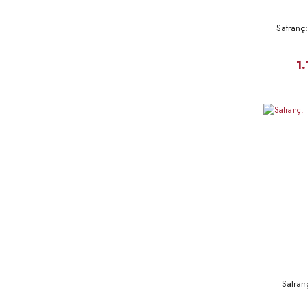
Satranç
1
Satra