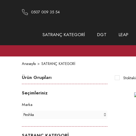
0507 009 35 54
SATRANÇ KATEGORİ
DGT
LEAP
Anasayfa
SATRANÇ KATEGORİ
Ürün Grupları
Stoktaki
Seçimleriniz
Marka
Peshka
SATRANÇ KATEGORİ