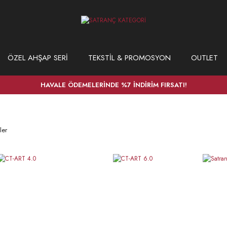
ÖZEL AHŞAP SERİ
TEKSTİL & PROMOSYON
OUTLET
HAVALE ÖDEMELERİNDE %7 İNDİRİM FIRSATI!
ler