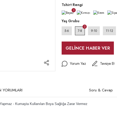
Tshirt Rengi
Yaş Grubu
5-6
7-8
9-10
11-12
GELİNCE HABER VER
Yorum Yaz
Tavsiye Et
N YORUMLARI
Soru & Cevap
 Yapmaz -
Kumaşta Kullanılan Boya Sağlığa Zarar Vermez