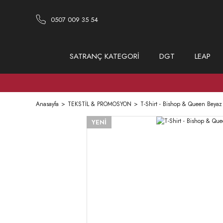
0507 009 35 54
SATRANÇ KATEGORİ
DGT
LEAP
Anasayfa
TEKSTİL & PROMOSYON
T-Shirt - Bishop & Queen Beyaz 
YENİ