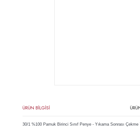
ÜRÜN BİLGİSİ
ÜRÜ
30/1 %100 Pamuk Birinci Sınıf Penye -
Yıkama Sonrası Çekme
Teşekkürler