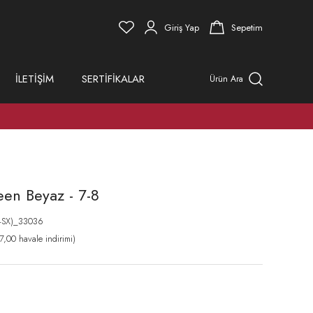
Giriş Yap
Sepetim
İLETİŞİM
SERTİFİKALAR
Ürün Ara
een Beyaz - 7-8
4SX)_33036
,00 havale indirimi)