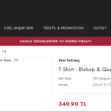
ÖZEL AHŞAP SERİ
TEKSTİL & PROMOSYON
OUTLET
HAVALE ÖDEMELERİNDE %7 İNDİRİM FIRSATI!
- 7-8
Yeni Satranç
T-Shirt - Bishop & Qu
Stok Kodu
TSH-1(Kopya-
Havale
325,41 TL (%7
349,90 TL