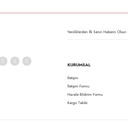
Ürün hakkında henüz soru sorulmamış.
Bu ürüne ilk yorumu siz yapın!
Yorum Yaz
Soru Sor
KURUMSAL
İletişim
İletişim Formu
Havale Bildirim Formu
Kargo Takibi