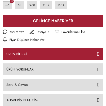
5-6
7-8
9-10
11-12
13-14
GELİNCE HABER VER
Yorum Yaz
Tavsiye Et
Fiyatı Düşünce Haber Ver
ÜRÜN BİLGİSİ
ÜRÜN YORUMLARI
Soru & Cevap
ALIŞVERİŞ DENEYİMİ