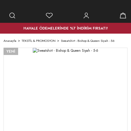
HAVALE ÖDEMELERİNDE %7 İNDİRİM FIRSATI!
Anasayfa
TEKSTİL & PROMOSYON
Sweatshirt - Bishop & Queen Siyah - 5-6
YENİ