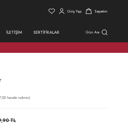
Giriş Yap
Sepetim
İLETİŞİM
SERTİFİKALAR
Ürün Ara
r
,00 havale indirimi)
9,90 TL