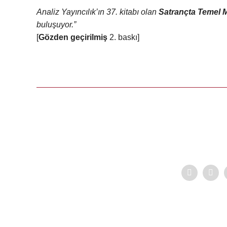
Analiz Yayıncılık’ın 37. kitabı olan
Satrançta Temel M
buluşuyor.”
[
Gözden geçirilmiş
2. baskı]
Teşekkürler
M... Ş... | 10/07/2026
Sorunsuz özenli kargo, mükemmel ürün.
C... G... | 30/06/2026
Deneyimini Paylaş