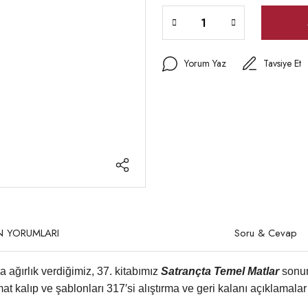
Yorum Yaz
Tavsiye Et
N YORUMLARI
Soru & Cevap
a ağırlık verdiğimiz, 37. kitabımız
Satrançta Temel Matlar
sonun
at kalıp ve şablonları 317′si alıştırma ve geri kalanı açıklamal