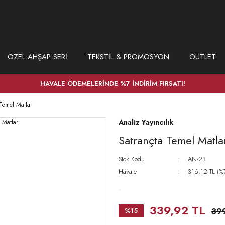
ÖZEL AHŞAP SERİ
TEKSTİL & PROMOSYON
OUTLET
HAVALE ÖDEMELERİNDE %7 İNDİRİM FIRSATI!
Temel Matlar
Analiz Yayıncılık
Satrançta Temel Matla
Stok Kodu
AN-23
Havale
316,12 TL (%7
339,92 TL
%15
39