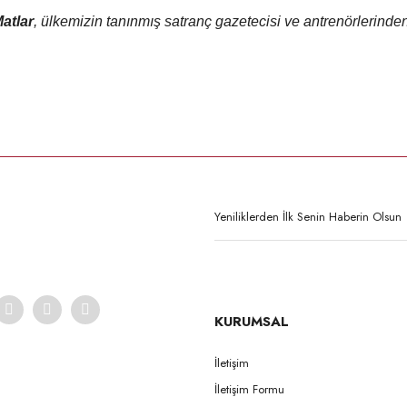
atlar
, ülkemizin tanınmış satranç gazetecisi ve antrenörlerinde
Ürün hakkında henüz soru sorulmamış.
Bu ürüne ilk yorumu siz yapın!
Yorum Yaz
Soru Sor
KURUMSAL
İletişim
İletişim Formu