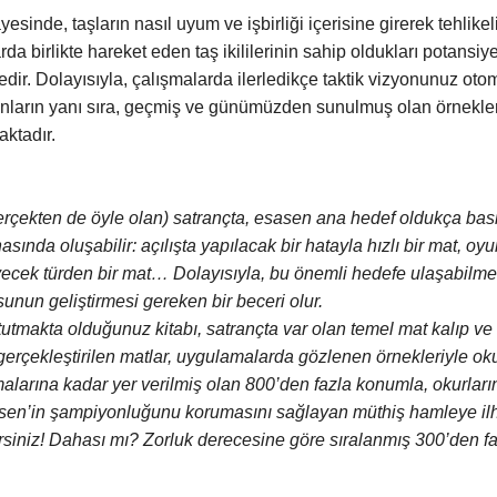
sinde, taşların nasıl uyum ve işbirliği içerisine girerek tehlikeli
a birlikte hareket eden taş ikililerinin sahip oldukları potansi
edir. Dolayısıyla, çalışmalarda ilerledikçe taktik vizyonunuz o
ların yanı sıra, geçmiş ve günümüzden sunulmuş olan örneklerin
ktadır.
rçekten de öyle olan) satrançta, esasen ana hedef oldukça basit
nda oluşabilir: açılışta yapılacak bir hatayla hızlı bir mat, oy
türden bir mat… Dolayısıyla, bu önemli hedefe ulaşabilmek içi
unun geliştirmesi gereken bir beceri olur.
 tutmakta olduğunuz kitabı, satrançta var olan temel mat kalıp ve ş
yle gerçekleştirilen matlar, uygulamalarda gözlenen örnekleriyle 
rına kadar yer verilmiş olan 800’den fazla konumla, okurların t
en’in şampiyonluğunu korumasını sağlayan müthiş hamleye ilh
rsiniz! Dahası mı? Zorluk derecesine göre sıralanmış 300’den faz