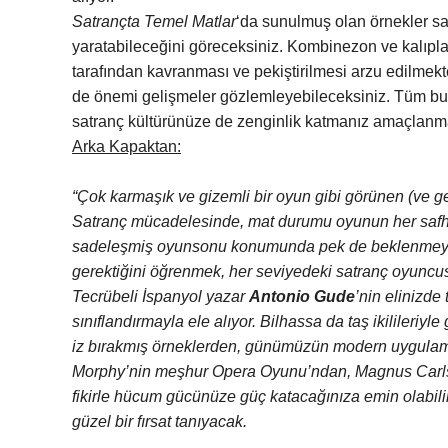
Satrançta Temel Matlar
‘da sunulmuş olan örnekler saye
yaratabileceğini göreceksiniz. Kombinezon ve kalıplard
tarafından kavranması ve pekiştirilmesi arzu edilmekt
de önemi gelişmeler gözlemleyebileceksiniz. Tüm bun
satranç kültürünüze de zenginlik katmanız amaçlanma
Arka Kapaktan:
“Çok karmaşık ve gizemli bir oyun gibi görünen (ve ge
Satranç mücadelesinde, mat durumu oyunun her safhası
sadeleşmiş oyunsonu konumunda pek de beklenmeyecek 
gerektiğini öğrenmek, her seviyedeki satranç oyuncus
Tecrübeli İspanyol yazar
Antonio Gude
’nin elinizde
sınıflandırmayla ele alıyor. Bilhassa da taş ikilileri
iz bırakmış örneklerden, günümüzün modern uygulamala
Morphy’nin meşhur Opera Oyunu’ndan, Magnus Carls
fikirle hücum gücünüze güç katacağınıza emin olabili
güzel bir fırsat tanıyacak.