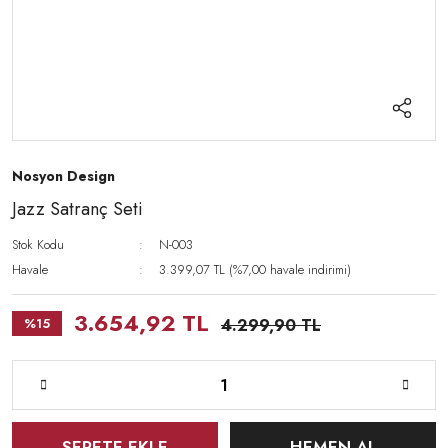
Nosyon Design
Jazz Satranç Seti
Stok Kodu
N-003
Havale
3.399,07 TL (%7,00 havale indirimi)
3.654,92 TL
%15
4.299,90 TL
SEPETE EKLE
HEMEN AL