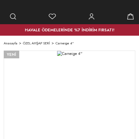
HAVALE ÖDEMELERİNDE %7 İNDİRİM FIRSATI!
Anasayfa
ÖZEL AHŞAP SERİ
Carneige 4''
YENİ