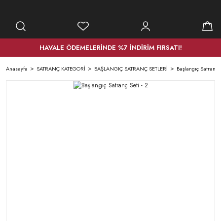
HAVALE ÖDEMELERİNDE %7 İNDİRİM FIRSATI!
Anasayfa
SATRANÇ KATEGORİ
BAŞLANGIÇ SATRANÇ SETLERİ
Başlangıç Satranç S