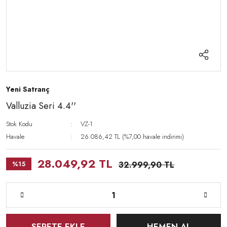
Yeni Satranç
Valluzia Seri 4.4''
Stok Kodu
VZ-1
Havale
26.086,42 TL (%7,00 havale indirimi)
28.049,92 TL
%15
32.999,90 TL
SEPETE EKLE
HEMEN AL