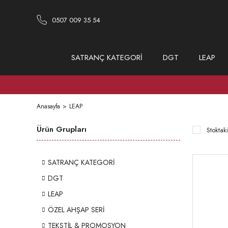
0507 009 35 54
SATRANÇ KATEGORİ
DGT
LEAP
Anasayfa
LEAP
Ürün Grupları
Stoktaki
SATRANÇ KATEGORİ
DGT
LEAP
ÖZEL AHŞAP SERİ
TEKSTİL & PROMOSYON