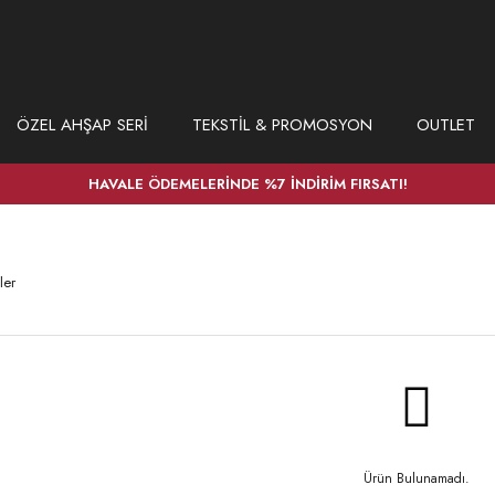
ÖZEL AHŞAP SERİ
TEKSTİL & PROMOSYON
OUTLET
HAVALE ÖDEMELERİNDE %7 İNDİRİM FIRSATI!
ler
Ürün Bulunamadı.